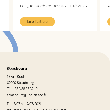
Le Quai Koch en travaux – Été 2026
R
Lire l'article
Strasbourg
1 Quai Koch
67000 Strasbourg
Tél.
+33 3 88 36 32 10
strasbourg@upe-alsace.fr
Du 13/07 au 17/07/2026