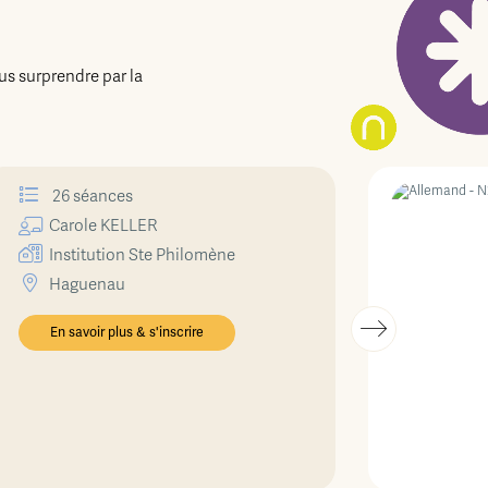
us surprendre par la
26 séances
Carole
KELLER
Institution Ste Philomène
Haguenau
En savoir plus & s'inscrire