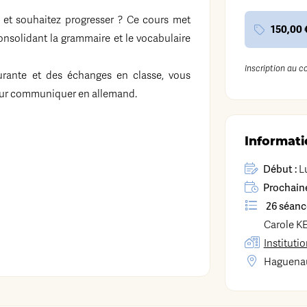
 et souhaitez progresser ? Ce cours met
150,00 
consolidant la grammaire et le vocabulaire
Inscription au c
ourante et des échanges en classe, vous
our communiquer en allemand.
Informati
Début :
Lu
Prochaine
26 séanc
Carole
K
Instituti
Haguena