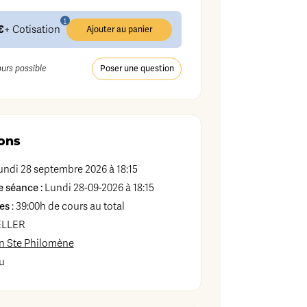
€
+ Cotisation
Ajouter au panier
ours possible
Poser une question
ons
ndi 28 septembre 2026 à 18:15
 séance :
Lundi 28-09-2026 à 18:15
es
: 39:00h de cours au total
ELLER
on Ste Philomène
u