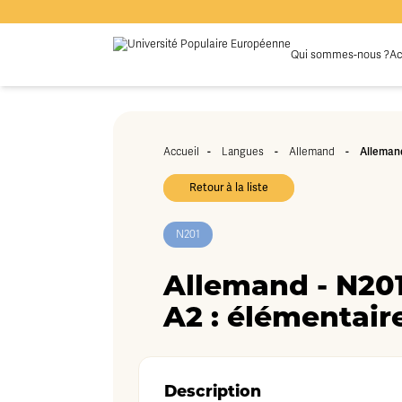
Qui sommes-nous ?
Ac
Accueil
-
Langues
-
Allemand
-
Allemand
Retour à la liste
N201
Allemand - N201 
A2 : élémentair
Description