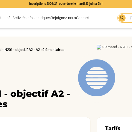
Inscriptions 2026/27 : ouverture le mardi 23 juin à 9h !
tualités
Activités
Infos pratiques
Rejoignez-nous
Contact
 - N201 - objectif A2 - A2 : élémentaires
- objectif A2 -
es
Tarifs