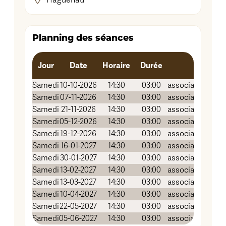
Haguenau
Planning des séances
Jour
Date
Horaire
Durée
Lie
Samedi
10-10-2026
14:30
03:00
association Grai
Samedi
07-11-2026
14:30
03:00
association Grai
Samedi
21-11-2026
14:30
03:00
association Grai
Samedi
05-12-2026
14:30
03:00
association Grai
Samedi
19-12-2026
14:30
03:00
association Grai
Samedi
16-01-2027
14:30
03:00
association Grai
Samedi
30-01-2027
14:30
03:00
association Grai
Samedi
13-02-2027
14:30
03:00
association Grai
Samedi
13-03-2027
14:30
03:00
association Grai
Samedi
10-04-2027
14:30
03:00
association Grai
Samedi
22-05-2027
14:30
03:00
association Grai
Samedi
05-06-2027
14:30
03:00
association Grai