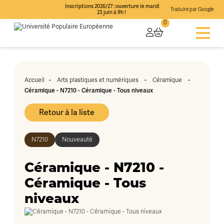
Inscriptions 2026/27 : ouverture le mardi
Traduire par Google
23 juin à 9h !
0
Accueil
-
Arts plastiques et numériques
-
Céramique
-
Céramique - N7210 - Céramique - Tous niveaux
Retour à la liste
N7210
Nouveauté
Céramique - N7210 -
Céramique - Tous
niveaux