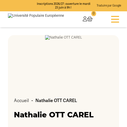
Inscriptions 2026/27 : ouverture le mardi
Traduire par Google
23 juin à 9h !
0
-
Nathalie OTT CAREL
Accueil
Nathalie OTT CAREL