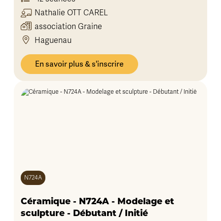
Nathalie
OTT CAREL
association Graine
Haguenau
En savoir plus & s'inscrire
N724A
Céramique - N724A - Modelage et
sculpture - Débutant / Initié