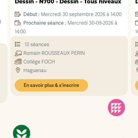
Dessin - N700 - Dessin - Tous niveaux
D
Début :
Mercredi 30 septembre 2026 à 14:00
0
Prochaine séance :
Mercredi 30-09-2026 à
14:00
1
13 séances
Romain
ROUSSEAUX PERIN
Collège FOCH
Haguenau
En savoir plus & s'inscrire