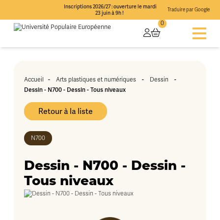
Inscriptions 2026/27 : ouverture le mardi
Traduire par Google
23 juin à 9h !
0
-
-
-
Accueil
Arts plastiques et numériques
Dessin
Dessin - N700 - Dessin - Tous niveaux
Retour à la liste
N700
Dessin - N700 - Dessin -
Tous niveaux