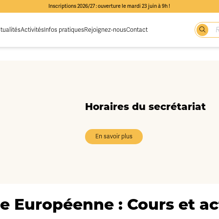
Inscriptions 2026/27 : ouverture le mardi 23 juin à 9h !
tualités
Activités
Infos pratiques
Rejoignez-nous
Contact
Horaires du secrétariat
En savoir plus
e Européenne : Cours et act