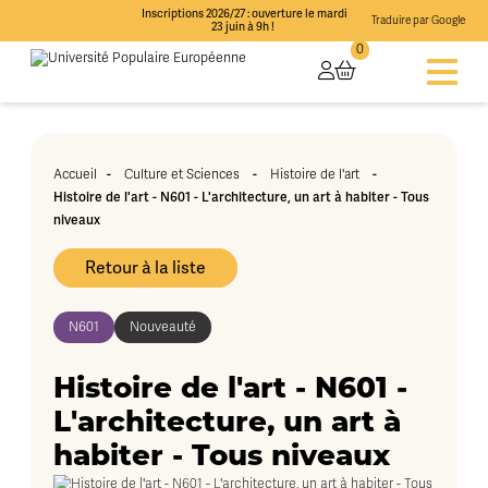
Inscriptions 2026/27 : ouverture le mardi
Traduire par Google
23 juin à 9h !
0
Accueil
-
Culture et Sciences
-
Histoire de l'art
-
Histoire de l'art - N601 - L'architecture, un art à habiter - Tous
niveaux
Retour à la liste
N601
Nouveauté
Histoire de l'art - N601 -
L'architecture, un art à
habiter - Tous niveaux