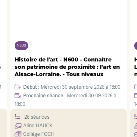
N600
Histoire de l'art - N600 - Connaître
H
s
son patrimoine de proximité : l’art en
L
Alsace-Lorraine. - Tous niveaux
0
Début :
Mercredi 30 septembre 2026 à 18:00
Prochaine séance :
Mercredi 30-09-2026 à
18:00
1
26 séances
Aline
HAUCK
Collège FOCH