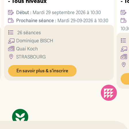
- Tous niveaux
Début :
e 2026 à 10:30
Vendredi 02 octobre 2026 
Prochaine séance :
29-09-2026 à 10:30
Vendredi 02-10
10:30
26 séances
Dominique
BISCH
Quai Koch
STRASBOURG
En savoir plus & s'inscrire