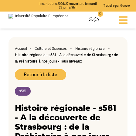
Inscriptions 2026/27 : ouverture le mardi
Traduire par Google
23 juin à 9h !
0
Accueil
-
Culture et Sciences
-
Histoire régionale
-
Histoire régionale - s581 - A la découverte de Strasbourg : de
la Préhistoire à nos jours - Tous niveaux
Retour à la liste
s581
Histoire régionale - s581
- A la découverte de
Strasbourg : de la