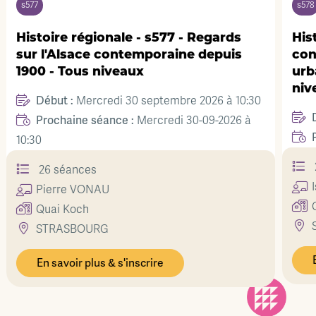
s578
s577 - Regards
Histoire régionale - s578 - 
oraine depuis
contemporaine : art, archit
urbanisme du 20e au 21e siè
niveaux
tembre 2026 à 10:30
Début :
Jeudi 01 octobre 2026 à
redi 30-09-2026 à
Prochaine séance :
Jeudi 01-10-
20 séances
Isabelle
KAPP
Quai Koch
STRASBOURG
En savoir plus & s'inscrire
re