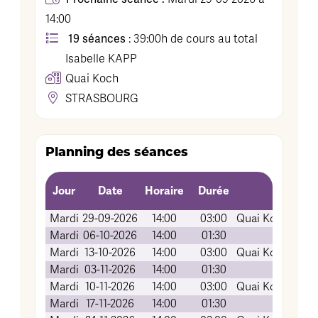
14:00
19 séances
: 39:00h de cours au total
Isabelle
KAPP
Quai Koch
STRASBOURG
Planning des séances
Jour
Date
Horaire
Durée
Mardi
29-09-2026
14:00
03:00
Quai Koch (Amp
Mardi
06-10-2026
14:00
01:30
EN EXTER
Mardi
13-10-2026
14:00
03:00
Quai Koch (Amp
Mardi
03-11-2026
14:00
01:30
EN EXTER
Mardi
10-11-2026
14:00
03:00
Quai Koch (Amp
Mardi
17-11-2026
14:00
01:30
EN EXTER