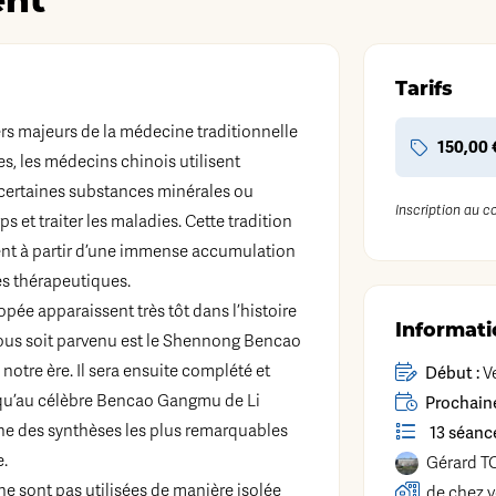
ent
Tarifs
rs majeurs de la médecine traditionnelle
150,00 
s, les médecins chinois utilisent
 certaines substances minérales ou
Inscription au c
ps et traiter les maladies. Cette tradition
ent à partir d’une immense accumulation
es thérapeutiques.
pée apparaissent très tôt dans l’histoire
Informati
 nous soit parvenu est le Shennong Bencao
e notre ère. Il sera ensuite complété et
Début :
Ve
qu’au célèbre Bencao Gangmu de Li
Prochaine
’une des synthèses les plus remarquables
13 séanc
e.
Gérard
T
ne sont pas utilisées de manière isolée
de chez 