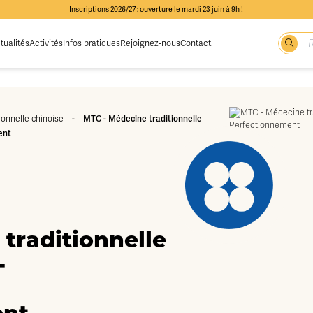
Inscriptions 2026/27 : ouverture le mardi 23 juin à 9h !
tualités
Activités
Infos pratiques
Rejoignez-nous
Contact
-
MTC - Médecine traditionnelle
ionnelle chinoise
ent
traditionnelle
-