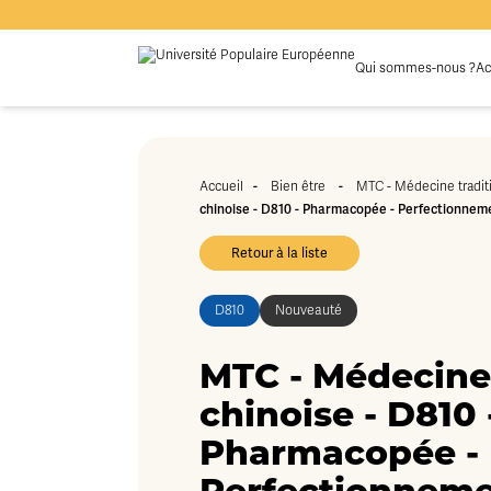
Qui sommes-nous ?
Ac
-
-
Accueil
Bien être
MTC - Médecine tradit
chinoise - D810 - Pharmacopée - Perfectionnem
Retour à la liste
D810
Nouveauté
MTC - Médecine 
chinoise - D810 
Pharmacopée -