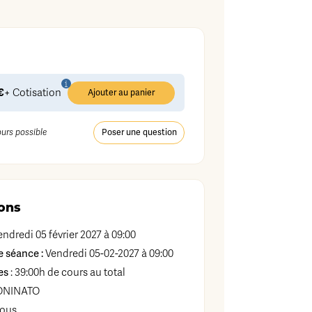
€
+ Cotisation
Ajouter au panier
Poser une question
ours possible
ons
ndredi 05 février 2027 à 09:00
 séance :
Vendredi 05-02-2027 à 09:00
es
: 39:00h de cours au total
ONINATO
vous