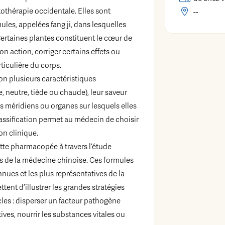
othérapie occidentale. Elles sont
--
les, appelées fang ji, dans lesquelles
Certaines plantes constituent le cœur de
on action, corriger certains effets ou
rticulière du corps.
on plusieurs caractéristiques
he, neutre, tiède ou chaude), leur saveur
les méridiens ou organes sur lesquels elles
lassification permet au médecin de choisir
on clinique.
te pharmacopée à travers l’étude
s de la médecine chinoise. Ces formules
nues et les plus représentatives de la
tent d’illustrer les grandes stratégies
cles : disperser un facteur pathogène
ives, nourrir les substances vitales ou