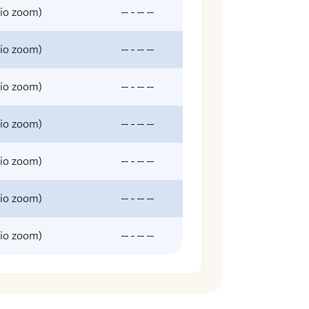
sio zoom)
-- - -- --
sio zoom)
-- - -- --
sio zoom)
-- - -- --
sio zoom)
-- - -- --
sio zoom)
-- - -- --
sio zoom)
-- - -- --
sio zoom)
-- - -- --