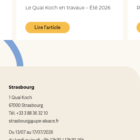
Le Quai Koch en travaux – Été 2026
R
Lire l'article
Strasbourg
1 Quai Koch
67000 Strasbourg
Tél.
+33 3 88 36 32 10
strasbourg@upe-alsace.fr
Du 13/07 au 17/07/2026