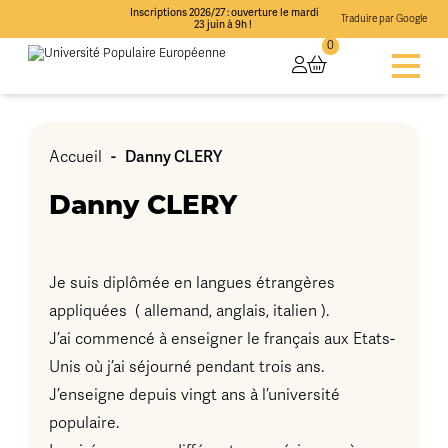
Inscriptions 2026/27 : ouverture le mardi
Traduire par Google
23 juin à 9h !
0
Accueil
-
Danny CLERY
Danny CLERY
Je suis diplômée en langues étrangères
appliquées ( allemand, anglais, italien ).
J’ai commencé à enseigner le français aux Etats-
Unis où j’ai séjourné pendant trois ans.
J’enseigne depuis vingt ans à l’université
populaire.