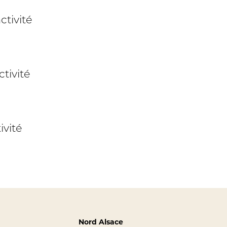
ctivité
tivité
ivité
Nord Alsace