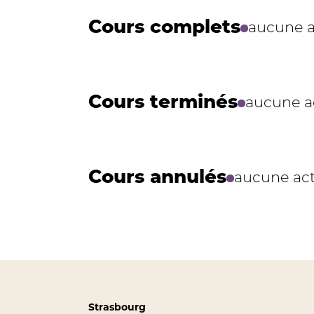
Cours complets
aucune a
Cours terminés
aucune ac
Cours annulés
aucune act
Strasbourg