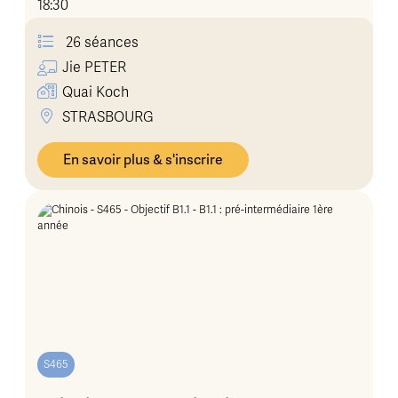
18:30
26 séances
Jie
PETER
Quai Koch
STRASBOURG
En savoir plus & s'inscrire
S465