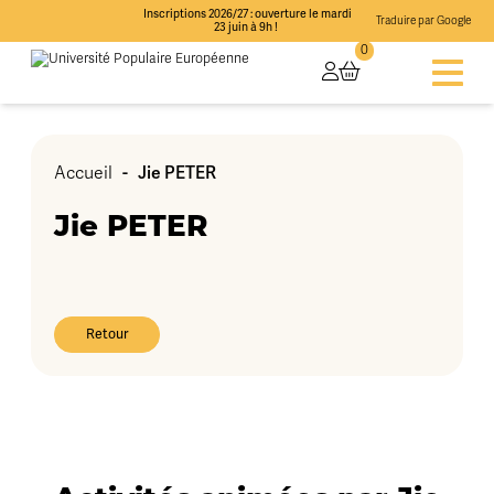
Inscriptions 2026/27 : ouverture le mardi
Traduire par Google
23 juin à 9h !
0
Accueil
-
Jie PETER
Jie PETER
Retour