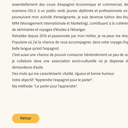
essentiellement des cours d'espagnol économique et commercial, d
examens DELE à un public varié: jeunes diplômés et professionnels en ac
poursuivant mon activité d'enseignante, je suis devenue tutrice des ét
MIM (Management Internationale et Marketing), contribuant à la cohére
de séminaires et voyages d'études à l'étranger.
Retraitée depuis 2016 et passionnée par mon métier, je ne peux me résoud
Populaire où j'ai la chance de vous accompagner, dans votre voyage d'ap
belle langue qu'est l'espagnol.
C'est aussi une chance de pouvoir consacrer bénévolement un peu de son
je collabore dans une association socio-culturelle où je dispense d
demandeurs d'asile.
Des mots qui me caractérisent: vitalité, rigueur et bonne humeur.
Votre objectif: "Apprendre l'espagnol pour le parler".
Ma méthode: "Le parler pour l'apprendre".
Retour