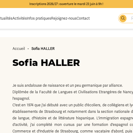
Inscriptions 2026/27 : ouverture le mardi 23 juin à 9h !
tualités
Activités
Infos pratiques
Rejoignez-nous
Contact
-
Sofia HALLER
Accueil
Sofia HALLER
Je suis andalouse de naissance et un peu germanique par alliance.
Diplômée de la Faculté de Langues et Civilisations Etrangères de Nancy
l'espagnol.
C'est en 1974 que j'ai débuté avec un public d'écoliers, de collégiens et 
établissements de Strasbourg et notamment dans la section nationale du
de langue, d'histoire et de littérature hispanique. L'immigration espa
d'activité, j'ai complété mon cursus par une formation d'espagnol c
Commerce et d'Industrie de Strasbourg, comme vacataire d'abord, pui