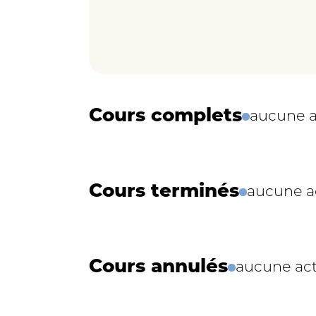
Cours complets
aucune a
Cours terminés
aucune ac
Cours annulés
aucune act