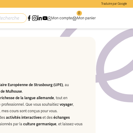
Traduire par Google
0
Mon compte
Mon panier
laire Européenne de Strasbourg (UPE)
, au
 de Mulhouse
.
a richesse de la langue allemande
, tout en
professionnel. Que vous souhaitiez
voyager
,
, mes cours sont conçus pour vous.
 des
activités interactives
et des
échanges
ionnés par la
culture germanique
, et laissez-vous