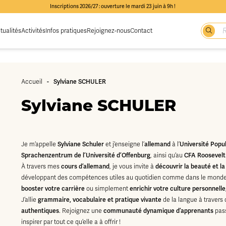
Inscriptions 2026/27 : ouverture le mardi 23 juin à 9h !
tualités
Activités
Infos pratiques
Rejoignez-nous
Contact
Accueil
-
Sylviane SCHULER
Sylviane SCHULER
Je m’appelle
Sylviane Schuler
et j’enseigne l’
allemand
à l’
Université Popu
Sprachenzentrum de l’Université d’Offenburg
, ainsi qu’au
CFA Roosevelt
À travers mes
cours d’allemand
, je vous invite à
découvrir la beauté et l
développant des compétences utiles au quotidien comme dans le monde 
booster votre carrière
ou simplement
enrichir votre culture personnelle
J’allie
grammaire, vocabulaire et pratique vivante
de la langue à travers
authentiques
. Rejoignez une
communauté dynamique d’apprenants
pass
inspirer par tout ce qu’elle a à offrir !