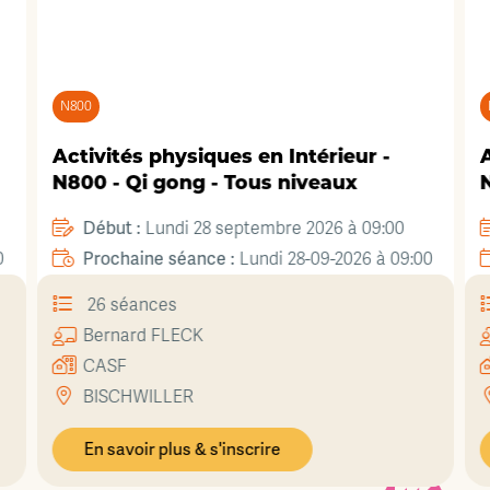
N800
Activités physiques en Intérieur -
A
N800 - Qi gong - Tous niveaux
N
Début :
Lundi 28 septembre 2026 à 09:00
0
Prochaine séance :
Lundi 28-09-2026 à 09:00
26 séances
Bernard
FLECK
CASF
BISCHWILLER
En savoir plus & s'inscrire