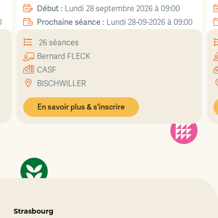
Début :
Lundi 28 septembre 2026 à 09:00
Prochaine séance :
0
Lundi 28-09-2026 à 09:00
26 séances
Bernard
FLECK
CASF
BISCHWILLER
En savoir plus & s'inscrire
Strasbourg