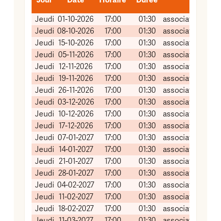
Jour
Date
Horaire
Durée
Lieu 
Jeudi
01-10-2026
17:00
01:30
association Grai
Jeudi
08-10-2026
17:00
01:30
association Grai
Jeudi
15-10-2026
17:00
01:30
association Grai
Jeudi
05-11-2026
17:00
01:30
association Grai
Jeudi
12-11-2026
17:00
01:30
association Grai
Jeudi
19-11-2026
17:00
01:30
association Grai
Jeudi
26-11-2026
17:00
01:30
association Grai
Jeudi
03-12-2026
17:00
01:30
association Grai
Jeudi
10-12-2026
17:00
01:30
association Grai
Jeudi
17-12-2026
17:00
01:30
association Grai
Jeudi
07-01-2027
17:00
01:30
association Grai
Jeudi
14-01-2027
17:00
01:30
association Grai
Jeudi
21-01-2027
17:00
01:30
association Grai
Jeudi
28-01-2027
17:00
01:30
association Grai
Jeudi
04-02-2027
17:00
01:30
association Grai
Jeudi
11-02-2027
17:00
01:30
association Grai
Jeudi
18-02-2027
17:00
01:30
association Grai
Jeudi
11-03-2027
17:00
01:30
association Grai