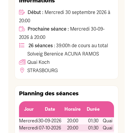
Informations
Début :
Mercredi 30 septembre 2026 à
20:00
Prochaine séance :
Mercredi 30-09-
2026 à 20:00
26 séances
: 39:00h de cours au total
Solveig Berenice
ACUNA RAMOS
Quai Koch
STRASBOURG
Planning des séances
Jour
Date
Horaire
Durée
Lie
Mercredi
30-09-2026
20:00
01:30
Quai Koch (Sal
Mercredi
07-10-2026
20:00
01:30
Quai Koch (Sal