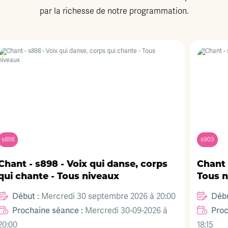
par la richesse de notre programmation.
s903
, corps
Chant - s903 - Chant et mouvement
Tous niveaux
Début :
026 à 20:00
Vendredi 02 octobre 2026 à 18:15
Prochaine séance :
9-2026 à
Vendredi 02-10-2026 
18:15