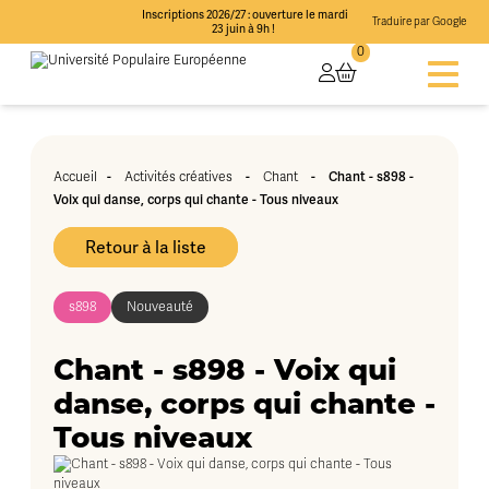
Inscriptions 2026/27 : ouverture le mardi
Traduire par Google
23 juin à 9h !
0
-
-
-
Chant - s898 -
Accueil
Activités créatives
Chant
Voix qui danse, corps qui chante - Tous niveaux
Retour à la liste
s898
Nouveauté
Chant - s898 - Voix qui
danse, corps qui chante -
Tous niveaux