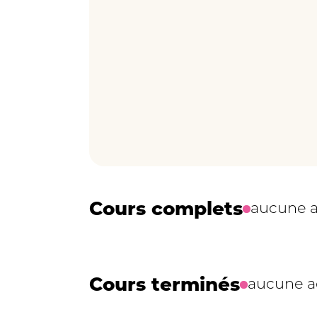
Cours complets
aucune a
Cours terminés
aucune ac