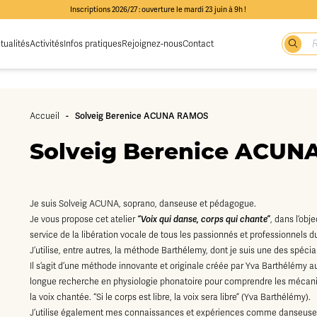
Inscriptions 2026/27 : ouverture le mardi 23 juin à 9h !
tualités
Activités
Infos pratiques
Rejoignez-nous
Contact
-
Solveig Berenice ACUNA RAMOS
Accueil
Solveig Berenice ACU
Je suis Solveig ACUNA, soprano, danseuse et pédagogue.
Je vous propose cet atelier
“Voix qui danse, corps qui chante”
, dans l’obj
service de la libération vocale de tous les passionnés et professionnels d
J’utilise, entre autres, la méthode Barthélemy, dont je suis une des spécial
Il s’agit d’une méthode innovante et originale créée par Yva Barthélémy au
longue recherche en physiologie phonatoire pour comprendre les mécan
la voix chantée. “Si le corps est libre, la voix sera libre” (Yva Barthélémy).
J’utilise également mes connaissances et expériences comme danseuse pou