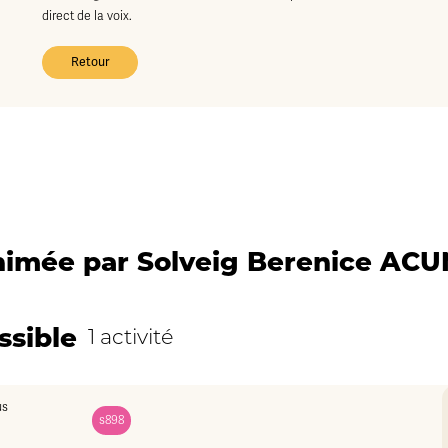
direct de la voix.
Retour
animée par Solveig Berenice A
ssible
1 activité
s898