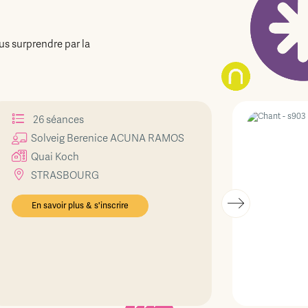
us surprendre par la
26 séances
Solveig Berenice
ACUNA RAMOS
Quai Koch
STRASBOURG
En savoir plus & s'inscrire