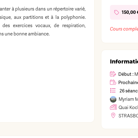
anter à plusieurs dans un répertoire varié,
150,00 
ique, aux partitions et à la polyphonie.
 des exercices vocaux, de respiration,
Cours comple
dans une bonne ambiance.
Informati
Début :
Ma
Prochaine
26 séanc
Myriam
Quai Koc
STRASB