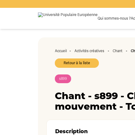
Qui sommes-nous ?
Ac
Accueil
-
Activités créatives
-
Chant
-
Ch
Retour à la liste
s899
Chant - s899 - 
mouvement - To
Description