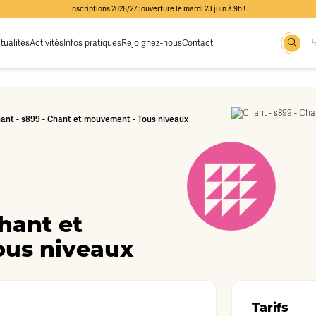
Inscriptions 2026/27 : ouverture le mardi 23 juin à 9h !
tualités
Activités
Infos pratiques
Rejoignez-nous
Contact
ant - s899 - Chant et mouvement - Tous niveaux
Chant et
us niveaux
Tarifs