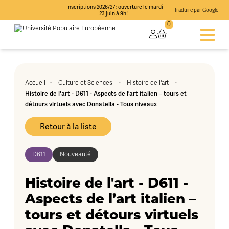
Inscriptions 2026/27 : ouverture le mardi
Traduire par Google
23 juin à 9h !
0
-
-
-
Accueil
Culture et Sciences
Histoire de l'art
Histoire de l'art - D611 - Aspects de l’art italien – tours et
détours virtuels avec Donatella - Tous niveaux
Retour à la liste
D611
Nouveauté
Histoire de l'art - D611 -
Aspects de l’art italien –
tours et détours virtuels