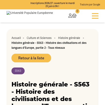
Inscriptions 2026/27 : ouverture le mardi
Traduire par Google
23 juin à 9h !
0
-
-
-
Accueil
Culture et Sciences
Histoire générale
Histoire générale - S563 - Histoire des civilisations et des
langues d'Europe, partie 2 - Tous niveaux
Retour à la liste
S563
Histoire générale - S563
- Histoire des
civilisations et des