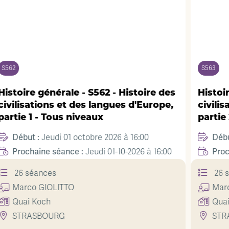
S563
Histoire des
Histoire générale - S563 - Histoir
s d'Europe,
civilisations et des langues d'Eu
partie 2 - Tous niveaux
Début :
à 16:00
Jeudi 01 octobre 2026 à 17:30
Prochaine séance :
-2026 à 16:00
Jeudi 01-10-2026 à 
26 séances
Marco
GIOLITTO
Quai Koch
STRASBOURG