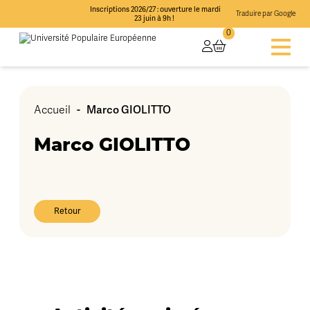
Inscriptions 2026/27 : ouverture le mardi
Traduire par Google
23 juin à 9h !
0
-
Marco GIOLITTO
Accueil
Marco GIOLITTO
Retour