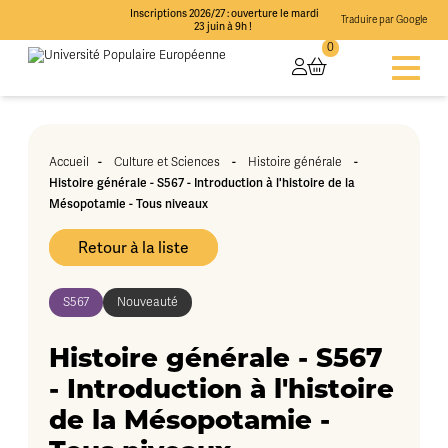
Inscriptions 2026/27 : ouverture le mardi
Traduire par Google
23 juin à 9h !
0
-
-
-
Accueil
Culture et Sciences
Histoire générale
Histoire générale - S567 - Introduction à l'histoire de la
Mésopotamie - Tous niveaux
Retour à la liste
S567
Nouveauté
Histoire générale - S567
- Introduction à l'histoire
de la Mésopotamie -