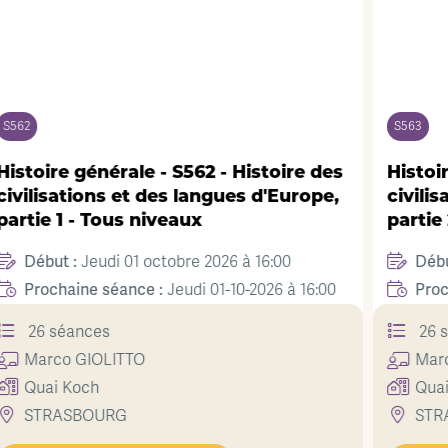
S563
 Histoire des
Histoire générale - S563 - Histo
es d'Europe,
civilisations et des langues d'E
partie 2 - Tous niveaux
Début :
 à 16:00
Jeudi 01 octobre 2026 à 17:30
Prochaine séance :
10-2026 à 16:00
Jeudi 01-10-2026 
26 séances
Marco
GIOLITTO
Quai Koch
STRASBOURG