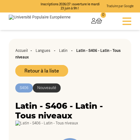
Inscriptions 2026/27 : ouverture le mardi
Traduire par Google
23 juin à 9h !
0
-
-
-
Latin - S406 - Latin - Tous
Accueil
Langues
Latin
niveaux
Retour à la liste
S406
Nouveauté
Latin - S406 - Latin -
Tous niveaux