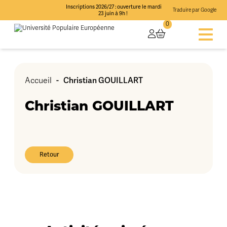
Inscriptions 2026/27 : ouverture le mardi
Traduire par Google
23 juin à 9h !
0
-
Christian GOUILLART
Accueil
Christian GOUILLART
Retour