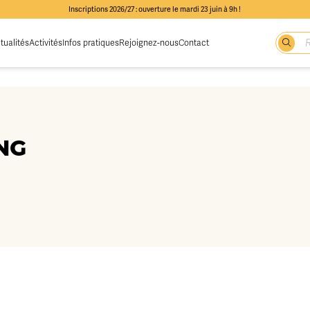
Inscriptions 2026/27 : ouverture le mardi 23 juin à 9h !
tualités
Activités
Infos pratiques
Rejoignez-nous
Contact
NG