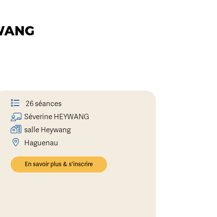
YWANG
26 séances
Séverine
HEYWANG
salle Heywang
Haguenau
En savoir plus & s'inscrire