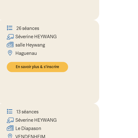
26 séances
Séverine
HEYWANG
salle Heywang
Haguenau
En savoir plus & s'inscrire
13 séances
Séverine
HEYWANG
Le Diapason
VENDENHEIM