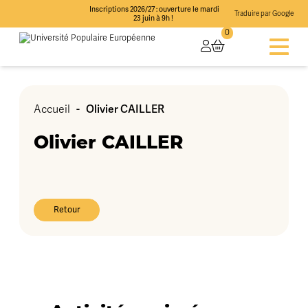
Inscriptions 2026/27 : ouverture le mardi
Traduire par Google
23 juin à 9h !
0
-
Olivier CAILLER
Accueil
Olivier CAILLER
Retour