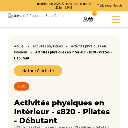
Inscriptions 2026/27 : ouverture le mardi
Traduire par Google
23 juin à 9h !
0
-
-
Accueil
Activités physiques
Activités physiques en
-
Activités physiques en Intérieur - s820 - Pilates -
Intérieur
Débutant
Retour à la liste
s820
Activités physiques en
Intérieur - s820 - Pilates
- Débutant