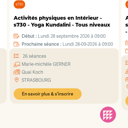
s730
Activités physiques en Intérieur -
A
s730 - Yoga Kundalini - Tous niveaux
s
Début :
Lundi 28 septembre 2026 à 09:00
Prochaine séance :
5
Lundi 28-09-2026 à 09:00
26 séances
Marie-michèle
GERNER
Quai Koch
STRASBOURG
En savoir plus & s'inscrire