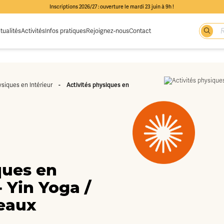
Inscriptions 2026/27 : ouverture le mardi 23 juin à 9h !
tualités
Activités
Infos pratiques
Rejoignez-nous
Contact
-
Activités physiques en
ysiques en Intérieur
ques en
- Yin Yoga /
veaux