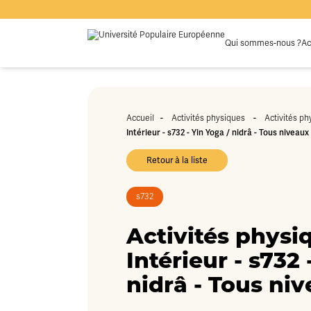
Qui sommes-nous ?
Ac
-
-
Accueil
Activités physiques
Activités ph
Intérieur - s732 - Yin Yoga / nidrâ - Tous niveaux
Retour à la liste
s732
Activités physi
Intérieur - s732 
nidrâ - Tous ni