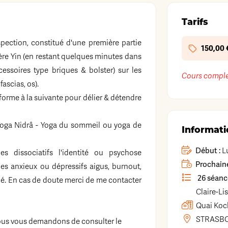
Tarifs
pection, constitué d'une première partie
150,00 
ière Yin (en restant quelques minutes dans
ssoires type briques & bolster) sur les
Cours comple
fascias, os).
 forme à la suivante pour délier & détendre
oga Nidrâ - Yoga du sommeil ou yoga de
Informati
Début :
Lu
 dissociatifs l'identité ou psychose
Prochaine
des anxieux ou dépressifs aigus, burnout,
26 séanc
. En cas de doute merci de me contacter
Claire-Li
Quai Koc
STRASB
nous vous demandons de consulter le