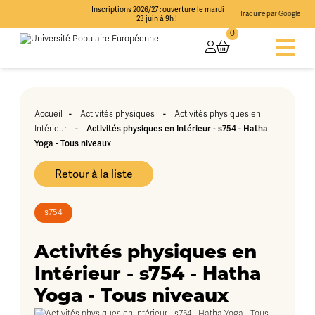
Inscriptions 2026/27 : ouverture le mardi
Traduire par Google
23 juin à 9h !
0
-
-
Accueil
Activités physiques
Activités physiques en
-
Activités physiques en Intérieur - s754 - Hatha
Intérieur
Yoga - Tous niveaux
Retour à la liste
s754
Activités physiques en
Intérieur - s754 - Hatha
Yoga - Tous niveaux