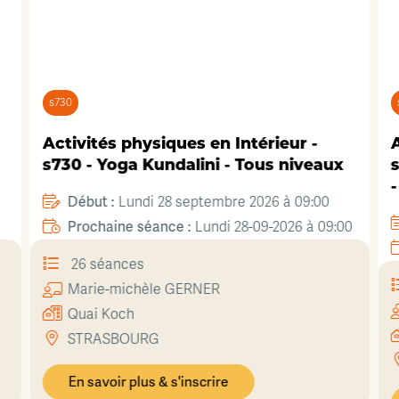
s730
Activités physiques en Intérieur -
A
s730 - Yoga Kundalini - Tous niveaux
s
Début :
Lundi 28 septembre 2026 à 09:00
Prochaine séance :
5
Lundi 28-09-2026 à 09:00
26 séances
Marie-michèle
GERNER
Quai Koch
STRASBOURG
En savoir plus & s'inscrire