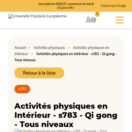
Inscriptions 2026/27 : ouverture le mardi
Traduire par Google
23 juin à 9h !
0
-
-
Accueil
Activités physiques
Activités physiques en
-
Activités physiques en Intérieur - s783 - Qi gong -
Intérieur
Tous niveaux
Retour à la liste
s783
Activités physiques en
Intérieur - s783 - Qi gong
- Tous niveaux