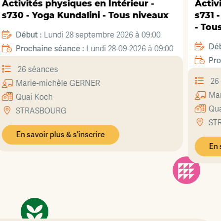
ur -
Activités physiques en Intérieur -
niveaux
s731 - Yoga, postures de récupérati
- Tous niveaux
à 09:00
Début :
Lundi 28 septembre 2026 à 14:00
26 à 09:00
Prochaine séance :
Lundi 28-09-2026 à 14:
26 séances
Marine
BIDET
Quai Koch
STRASBOURG
En savoir plus & s'inscrire