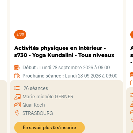
s730
Activités physiques en Intérieur -
A
s730 - Yoga Kundalini - Tous niveaux
s
Début :
Lundi 28 septembre 2026 à 09:00
5
Prochaine séance :
Lundi 28-09-2026 à 09:00
26 séances
Marie-michèle
GERNER
Quai Koch
STRASBOURG
En savoir plus & s'inscrire