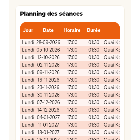
Planning des séances
Jour
Date
Horaire
Durée
Lie
Lundi
28-09-2026
17:00
01:30
Quai Koch (Salle
Lundi
05-10-2026
17:00
01:30
Quai Koch (Salle
Lundi
12-10-2026
17:00
01:30
Quai Koch (Salle
Lundi
02-11-2026
17:00
01:30
Quai Koch (Salle
Lundi
09-11-2026
17:00
01:30
Quai Koch (Salle
Lundi
16-11-2026
17:00
01:30
Quai Koch (Salle
Lundi
23-11-2026
17:00
01:30
Quai Koch (Salle
Lundi
30-11-2026
17:00
01:30
Quai Koch (Salle
Lundi
07-12-2026
17:00
01:30
Quai Koch (Salle
Lundi
14-12-2026
17:00
01:30
Quai Koch (Salle
Lundi
04-01-2027
17:00
01:30
Quai Koch (Salle
Lundi
11-01-2027
17:00
01:30
Quai Koch (Salle
Lundi
18-01-2027
17:00
01:30
Quai Koch (Salle