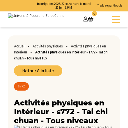
Inscriptions 2026/27 : ouverture le mardi
Traduire par Google
23 juin à 9h !
0
-
-
Accueil
Activités physiques
Activités physiques en
-
Activités physiques en Intérieur - s772 - Tai chi
Intérieur
chuan - Tous niveaux
Retour à la liste
s772
Activités physiques en
Intérieur - s772 - Tai chi
chuan - Tous niveaux