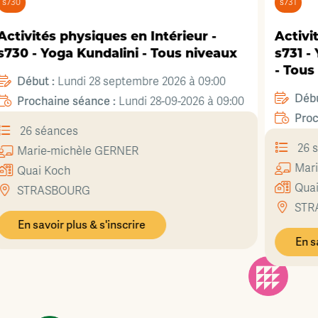
s731
ntérieur -
Activités physiques en Intérie
 Tous niveaux
s731 - Yoga, postures de récu
- Tous niveaux
e 2026 à 09:00
Début :
Lundi 28 septembre 2026 à
28-09-2026 à 09:00
Prochaine séance :
Lundi 28-09-20
26 séances
Marine
BIDET
Quai Koch
STRASBOURG
En savoir plus & s'inscrire